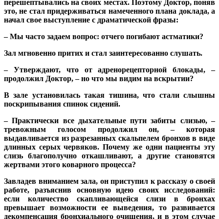
перешептывались на своих местах. Поэтому Доктор, поняв
это, не стал придерживаться намеченного плана доклада, а
начал свое выступление с драматической фразы:
– Мы часто задаем вопрос: отчего погибают астматики?
Зал мгновенно притих и стал заинтересованно слушать.
– Утверждают, что от адренорецепторной блокады, –
продолжил Доктор, – но что мы видим на вскрытии?
В зале установилась такая тишина, что стали слышны
поскрипывания спинок сидений.
– Практически все дыхательные пути забиты слизью, –
тревожным голосом продолжил он, – которая
выдавливается из разрезанных скальпелем бронхов в виде
длинных серых червяков. Почему же одни пациенты эту
слизь благополучно откашливают, а другие становятся
жертвами этого коварного процесса?
Завладев вниманием зала, он приступил к рассказу о своей
работе, разъяснив основную идею своих исследований:
если количество скапливающейся слизи в бронхах
превышает возможности ее выведения, то развивается
декомпенсация бронхиального очищения, и в этом случае