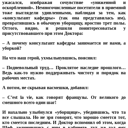
ужасался, изображая сочувствие «униженной и
оскорбленной». Немногочисленные посетители в приемной
тоже выглядели удивленными, наблюдая за тем, как
«консультант кафедры» (так она представилась им),
превратившись в обычную уборщицу, яростно трет полы.
Оттого, видно, и решили поинтересоваться у
присутствовавшего при этом Доктора:
– А почему консультант кафедры занимается не нами, а
уборкой?
На что наш герой, ухмыльнувшись, пояснил:
– Подневольный труд… Проклятое наследие прошлого…
Ведь как-то нужно поддерживать чистоту и порядок на
рабочих местах.
А потом, не скрывая насмешки, добавил:
– C’est la vie, как говорят французы. От великого до
смешного всего один шаг!
И нахально улыбнулся «уборщице», убедившись, что та
все слышала. Но не зря говорят, что хорошо смеется тот,
кто смеется последним. И Доктор вспомнил об этом, когда
Шеф, уединившись с ним в кабинете, тут же дал ему