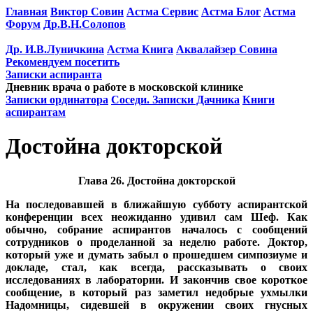
Главная
Виктор Совин
Астма Сервис
Астма Блог
Астма
Форум
Др.В.Н.Солопов
Др. И.В.Луничкина
Астма Книга
Аквалайзер Совина
Рекомендуем посетить
Записки аспиранта
Дневник врача о работе в московской клинике
Записки ординатора
Соседи. Записки Дачника
Книги
аспирантам
Достойна докторской
Глава 26. Достойна докторской
На последовавшей в ближайшую субботу аспирантской
конференции всех неожиданно удивил сам Шеф. Как
обычно, собрание аспирантов началось с сообщений
сотрудников о проделанной за неделю работе. Доктор,
который уже и думать забыл о прошедшем симпозиуме и
докладе, стал, как всегда, рассказывать о своих
исследованиях в лаборатории. И закончив свое короткое
сообщение, в который раз заметил недобрые ухмылки
Надомницы, сидевшей в окружении своих гнусных