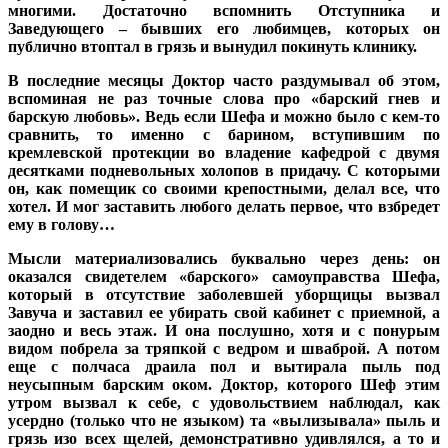
многими. Достаточно вспомнить Отступника и
Заведующего – бывших его любимцев, которых он
публично втоптал в грязь и вынудил покинуть клинику.
В последние месяцы Доктор часто раздумывал об этом,
вспоминая не раз точные слова про «барский гнев и
барскую любовь». Ведь если Шефа и можно было с кем-то
сравнить, то именно с барином, вступившим по
кремлевской протекции во владение кафедрой с двумя
десятками подневольных холопов в придачу. С которыми
он, как помещик со своими крепостными, делал все, что
хотел. И мог заставить любого делать первое, что взбредет
ему в голову…
Мысли материализовались буквально через день: он
оказался свидетелем «барского» самоуправства Шефа,
который в отсутствие заболевшей уборщицы вызвал
Завуча и заставил ее убирать свой кабинет с приемной, а
заодно и весь этаж. И она послушно, хотя и с понурым
видом побрела за тряпкой с ведром и шваброй. А потом
еще с полчаса драила пол и вытирала пыль под
неусыпным барским оком. Доктор, которого Шеф этим
утром вызвал к себе, с удовольствием наблюдал, как
усердно (только что не языком) та «вылизывала» пыль и
грязь изо всех щелей, демонстративно удивлялся, а то и