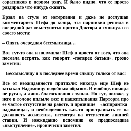
соратников в первом ряду. И было видно, что ее просто
раздирало что-нибудь сказать.
Ерзая на стуле от нетерпения и даже не дослушав
комментариев Шефа до конца, эта паршивка решила в
очередной раз «выступить» против Доктора и тявкнула со
своего места:
– Опять очередная бессмыслица…
Вот тут-то она и получила: Шеф в ярости от того, что она
посмела встрять, как говорят, «поперек батьки», грозно
заметил:
– Бессмыслицу я в последнее время слышу только от вас!
Все от неожиданности притихли: никогда еще Шеф не
затыкал Надомницу подобным образом. И вообще, никогда
не ругал, а лишь благосклонно слушал. Но тут, похоже, у
него в голове вплыло все: и нашептывания Парторга про
ее частое отсутствие на работе, и прозвище – «аспирантка-
надомница», и необходимость как-то пристраивать ее на
должность ассистента, несмотря на отсутствие лишней
ставки. И неожиданно вспомнив ее предпоследнее
«выступление», иронически заметил: