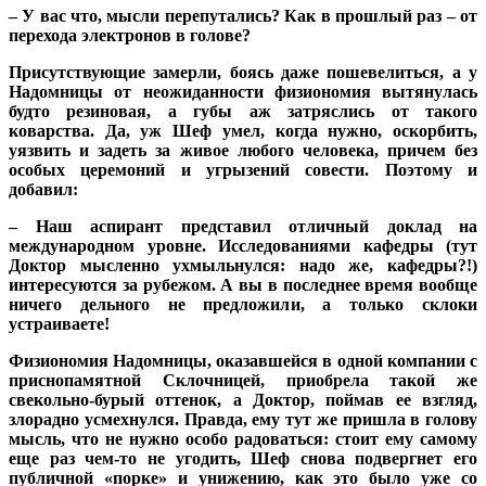
– У вас что, мысли перепутались? Как в прошлый раз – от
перехода электронов в голове?
Присутствующие замерли, боясь даже пошевелиться, а у
Надомницы от неожиданности физиономия вытянулась
будто резиновая, а губы аж затряслись от такого
коварства. Да, уж Шеф умел, когда нужно, оскорбить,
уязвить и задеть за живое любого человека, причем без
особых церемоний и угрызений совести. Поэтому и
добавил:
– Наш аспирант представил отличный доклад на
международном уровне. Исследованиями кафедры (тут
Доктор мысленно ухмыльнулся: надо же, кафедры?!)
интересуются за рубежом. А вы в последнее время вообще
ничего дельного не предложили, а только склоки
устраиваете!
Физиономия Надомницы, оказавшейся в одной компании с
приснопамятной Склочницей, приобрела такой же
свекольно-бурый оттенок, а Доктор, поймав ее взгляд,
злорадно усмехнулся. Правда, ему тут же пришла в голову
мысль, что не нужно особо радоваться: стоит ему самому
еще раз чем-то не угодить, Шеф снова подвергнет его
публичной «порке» и унижению, как это было уже со