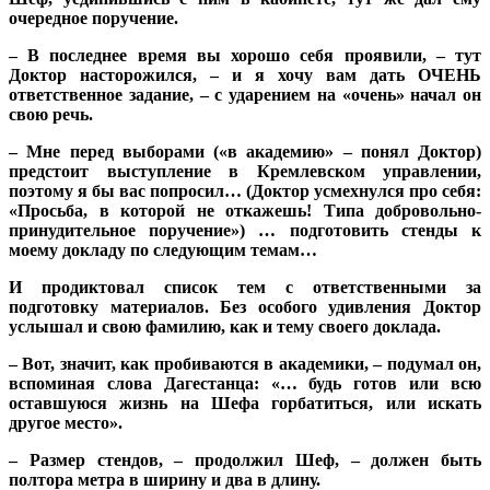
очередное поручение.
– В последнее время вы хорошо себя проявили, – тут
Доктор насторожился, – и я хочу вам дать ОЧЕНЬ
ответственное задание, – с ударением на «очень» начал он
свою речь.
– Мне перед выборами («в академию» – понял Доктор)
предстоит выступление в Кремлевском управлении,
поэтому я бы вас попросил… (Доктор усмехнулся про себя:
«Просьба, в которой не откажешь! Типа добровольно-
принудительное поручение») … подготовить стенды к
моему докладу по следующим темам…
И продиктовал список тем с ответственными за
подготовку материалов. Без особого удивления Доктор
услышал и свою фамилию, как и тему своего доклада.
– Вот, значит, как пробиваются в академики, – подумал он,
вспоминая слова Дагестанца: «… будь готов или всю
оставшуюся жизнь на Шефа горбатиться, или искать
другое место».
– Размер стендов, – продолжил Шеф, – должен быть
полтора метра в ширину и два в длину.