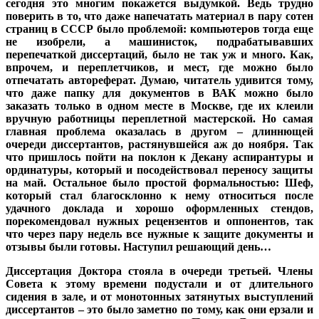
сегодня это многим покажется выдумкой. Ведь трудно
поверить в то, что даже напечатать материал в пару сотен
страниц в СССР было проблемой: компьютеров тогда еще
не изобрели, а машинисток, подрабатывавших
перепечаткой диссертаций, было не так уж и много. Как,
впрочем, и переплетчиков, и мест, где можно было
отпечатать автореферат. Думаю, читатель удивится тому,
что даже папку для документов в ВАК можно было
заказать только в одном месте в Москве, где их клеили
вручную работницы переплетной мастерской. Но самая
главная проблема оказалась в другом – длиннющей
очереди диссертантов, растянувшейся аж до ноября. Так
что пришлось пойти на поклон к Декану аспирантуры и
ординатуры, который и посодействовал переносу защиты
на май. Остальное было простой формальностью: Шеф,
который стал благосклонно к нему относиться после
удачного доклада и хорошо оформленных стендов,
порекомендовал нужных рецензентов и оппонентов, так
что через пару недель все нужные к защите документы и
отзывы были готовы. Наступил решающий день…
Диссертация Доктора стояла в очереди третьей. Члены
Совета к этому времени подустали и от длительного
сидения в зале, и от монотонных затянутых выступлений
диссертантов – это было заметно по тому, как они ерзали и