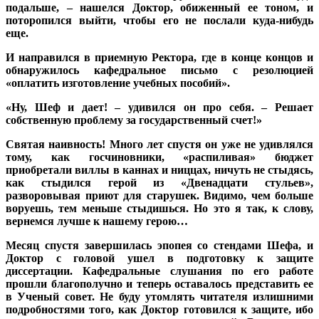
подальше, – нашелся Доктор, обиженный ее тоном, и
поторопился выйти, чтобы его не послали куда-нибудь
еще.
И направился в приемную Ректора, где в конце концов и
обнаружилось кафедральное письмо с резолюцией
«оплатить изготовление учебных пособий».
«Ну, Шеф и дает! – удивился он про себя. – Решает
собственную проблему за государственный счет!»
Святая наивность! Много лет спустя он уже не удивлялся
тому, как госчиновники, «распиливая» бюджет
приобретали виллы в каннах и ниццах, ничуть не стыдясь,
как стыдился герой из «Двенадцати стульев»,
разворовывая приют для старушек. Видимо, чем больше
воруешь, тем меньше стыдишься. Но это я так, к слову,
вернемся лучше к нашему герою…
Месяц спустя завершилась эпопея со стендами Шефа, и
Доктор с головой ушел в подготовку к защите
диссертации. Кафедральные слушания по его работе
прошли благополучно и теперь оставалось представить ее
в Ученый совет. Не буду утомлять читателя излишними
подробностями того, как Доктор готовился к защите, ибо