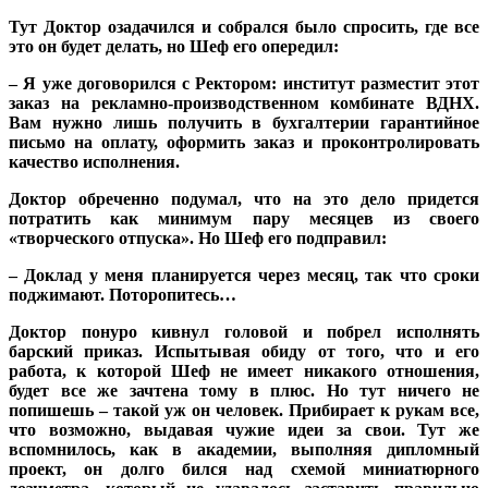
Тут Доктор озадачился и собрался было спросить, где все
это он будет делать, но Шеф его опередил:
– Я уже договорился с Ректором: институт разместит этот
заказ на рекламно-производственном комбинате ВДНХ.
Вам нужно лишь получить в бухгалтерии гарантийное
письмо на оплату, оформить заказ и проконтролировать
качество исполнения.
Доктор обреченно подумал, что на это дело придется
потратить как минимум пару месяцев из своего
«творческого отпуска». Но Шеф его подправил:
– Доклад у меня планируется через месяц, так что сроки
поджимают. Поторопитесь…
Доктор понуро кивнул головой и побрел исполнять
барский приказ. Испытывая обиду от того, что и его
работа, к которой Шеф не имеет никакого отношения,
будет все же зачтена тому в плюс. Но тут ничего не
попишешь – такой уж он человек. Прибирает к рукам все,
что возможно, выдавая чужие идеи за свои. Тут же
вспомнилось, как в академии, выполняя дипломный
проект, он долго бился над схемой миниатюрного