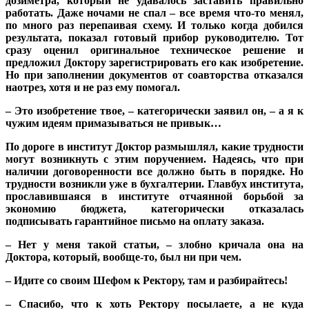
дозиметра, который не удавалось заставить правильно
работать. Даже ночами не спал – все время что-то менял,
по много раз перепаивая схему. И только когда добился
результата, показал готовый прибор руководителю. Тот
сразу оценил оригинальное техническое решение и
предложил Доктору зарегистрировать его как изобретение.
Но при заполнении документов от соавторства отказался
наотрез, хотя и не раз ему помогал.
– Это изобретение твое, – категорически заявил он, – а я к
чужим идеям примазываться не привык…
По дороге в институт Доктор размышлял, какие трудности
могут возникнуть с этим поручением. Надеясь, что при
наличии договоренности все должно быть в порядке. Но
трудности возникли уже в бухгалтерии. Главбух института,
прославившаяся в институте отчаянной борьбой за
экономию бюджета, категорически отказалась
подписывать гарантийное письмо на оплату заказа.
– Нет у меня такой статьи, – злобно кричала она на
Доктора, который, вообще-то, был ни при чем.
– Идите со своим Шефом к Ректору, там и разбирайтесь!
– Спасибо, что к хоть Ректору посылаете, а не куда