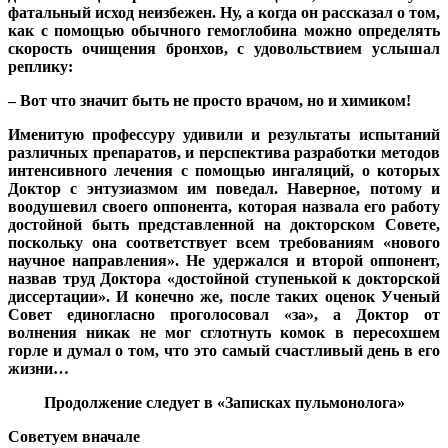
фатальный исход неизбежен. Ну, а когда он рассказал о том,
как с помощью обычного гемоглобина можно определять
скорость очищения бронхов, с удовольствием услышал
реплику:
– Вот что значит быть не просто врачом, но и химиком!
Именитую профессуру удивили и результаты испытаний
различных препаратов, и перспектива разработки методов
интенсивного лечения с помощью ингаляций, о которых
Доктор с энтузиазмом им поведал. Наверное, потому и
воодушевил своего оппонента, которая назвала его работу
достойной быть представленной на докторском Совете,
поскольку она соответствует всем требованиям «нового
научное направления». Не удержался и второй оппонент,
назвав труд Доктора «достойной ступенькой к докторской
диссертации». И конечно же, после таких оценок Ученый
Совет единогласно проголосовал «за», а Доктор от
волнения никак не мог сглотнуть комок в пересохшем
горле и думал о том, что это самый счастливый день в его
жизни…
Продолжение следует в «Записках пульмонолога»
Советуем вначале